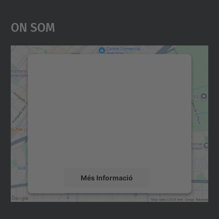
On Som
Necessitem el vostre
consentiment per carregar el
servei Google Maps!
Utilitzem un servei de tercers per incrustar
contingut del mapa que pugui recollir dades
sobre la vostra activitat. Reviseu-ne els
detalls i accepteu el servei per veure el
mapa.
Més Informació
Accepta