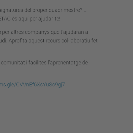
signatures del proper quadrimestre? El
ETAC és aquí per ajudar-te!
s per altres companys que t’ajudaran a
udi.
Aprofita aquest recurs col·laboratiu fet
 comunitat i facilites l’aprenentatge de
orms.gle/CVVnEf6XsYuSc9gj7