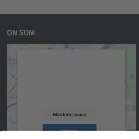
On Som
Necessitem el vostre consentiment
per carregar el servei Google Maps!
Utilitzem un servei de tercers per incrustar
contingut del mapa que pugui recollir dades
sobre la vostra activitat. Reviseu-ne els
detalls i accepteu el servei per veure el mapa.
Més Informació
Accepta