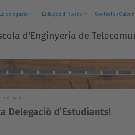
La delegació
Enllaços d'interés
Contacte i Calend
scola d'Enginyeria de Telecomun
d’Estudiants!
a Delegació d’Estudiants!