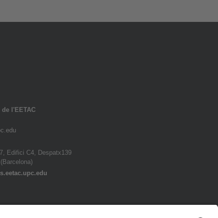
s de l'EETAC
c.edu
7, Edifici C4, Despatx139
 (Barcelona)
s.eetac.upc.edu