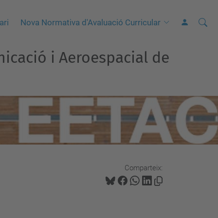
Cerca
C
ari
Nova Normativa d'Avaluació Curricular
e
r
icació i Aeroespacial de
c
a
a
v
a
n
ç
a
Comparteix:
d
a
…