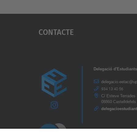
Contacte
Delegació d'Estudiant
delegacio.eetac@up
934 13 40 56
C/ Esteve Terrades 
08860 Castelldefels
delegacioestudiant